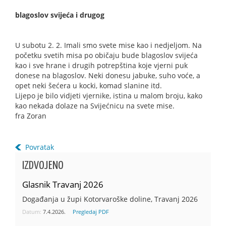
blagoslov svijeća i drugog
U subotu 2. 2. Imali smo svete mise kao i nedjeljom. Na
početku svetih misa po običaju bude blagoslov svijeća
kao i sve hrane i drugih potrepština koje vjerni puk
donese na blagoslov. Neki donesu jabuke, suho voće, a
opet neki šećera u kocki, komad slanine itd.
Lijepo je bilo vidjeti vjernike, istina u malom broju, kako
kao nekada dolaze na Svijećnicu na svete mise.
fra Zoran
Povratak
IZDVOJENO
Glasnik Travanj 2026
Događanja u župi Kotorvaroške doline, Travanj 2026
Datum:
7.4.2026.
Pregledaj PDF