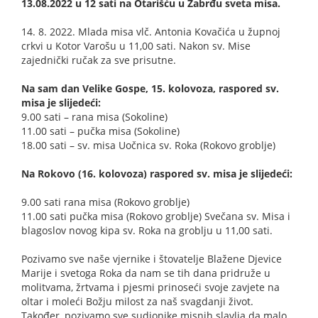
13.08.2022 u 12 sati na Otarišću u Zabrđu sveta misa.
14. 8. 2022. Mlada misa vlč. Antonia Kovačića u župnoj
crkvi u Kotor Varošu u 11,00 sati. Nakon sv. Mise
zajednički ručak za sve prisutne.
Na sam dan Velike Gospe, 15. kolovoza, raspored sv.
misa je slijedeći:
9.00 sati – rana misa (Sokoline)
11.00 sati – pučka misa (Sokoline)
18.00 sati – sv. misa Uočnica sv. Roka (Rokovo groblje)
Na Rokovo (16. kolovoza) raspored sv. misa je slijedeći:
9.00 sati rana misa (Rokovo groblje)
11.00 sati pučka misa (Rokovo groblje) Svečana sv. Misa i
blagoslov novog kipa sv. Roka na groblju u 11,00 sati.
Pozivamo sve naše vjernike i štovatelje Blažene Djevice
Marije i svetoga Roka da nam se tih dana pridruže u
molitvama, žrtvama i pjesmi prinoseći svoje zavjete na
oltar i moleći Božju milost za naš svagdanji život.
Također, pozivamo sve sudionike misnih slavlja da malo