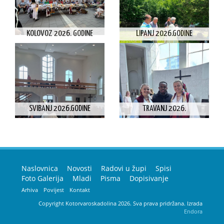
KOLOVOZ 2026. GODINE
LIPANJ 2026.GODINE
SVIBANJ 2026.GODINE
TRAVANJ 2026.
Naslovnica
Novosti
Radovi u župi
Spisi
Foto Galerija
Mladi
Pisma
Dopisivanje
Arhiva
Povijest
Kontakt
Copyright Kotorvaroskadolina 2026. Sva prava pridržana. Izrada
Endora