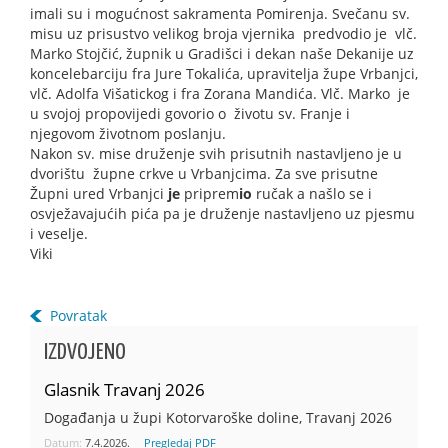
imali su i mogućnost sakramenta Pomirenja. Svečanu sv.
misu uz prisustvo velikog broja vjernika predvodio je vlč.
Marko Stojčić, župnik u Gradišci i dekan naše Dekanije uz
koncelebarciju fra Jure Tokalića, upravitelja župe Vrbanjci,
vlč. Adolfa Višatickog i fra Zorana Mandića. Vlč. Marko je
u svojoj propovijedi govorio o životu sv. Franje i
njegovom životnom poslanju.
Nakon sv. mise druženje svih prisutnih nastavljeno je u
dvorištu župne crkve u Vrbanjcima. Za sve prisutne
Župni ured Vrbanjci
je
priprem
io
ručak a našlo se i
osvježavajućih pića pa je druženje nastavljeno uz pjesmu
i veselje.
Viki
Povratak
IZDVOJENO
Glasnik Travanj 2026
Događanja u župi Kotorvaroške doline, Travanj 2026
Datum:
7.4.2026.
Pregledaj PDF