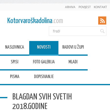
ARHIVA
POVIJEST
KONTAKT
Kotorvaroškadolina
.com
NASLOVNICA
NOVOSTI
RADOVI U ŽUPI
SPISI
FOTO GALERIJA
MLADI
PISMA
DOPISIVANJE
BLAGDAN SVIH SVETIH
2018.GODINE
Datum:
4.11.2018.