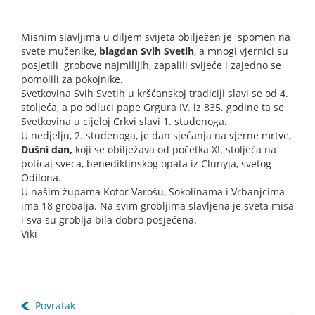
Misnim slavljima u diljem svijeta obilježen je spomen na
svete mučenike,
blagdan Svih Svetih
, a mnogi vjernici su
posjetili grobove najmilijih, zapalili svijeće i zajedno se
pomolili za pokojnike.
Svetkovina Svih Svetih u kršćanskoj tradiciji slavi se od 4.
stoljeća, a po odluci pape Grgura IV. iz 835. godine ta se
Svetkovina u cijeloj Crkvi slavi 1. studenoga.
U nedjelju, 2. studenoga, je dan sjećanja na vjerne mrtve,
Dušni dan,
koji se obilježava od početka XI. stoljeća na
poticaj sveca, benediktinskog opata iz Clunyja, svetog
Odilona.
U našim župama Kotor Varošu, Sokolinama i Vrbanjcima
ima 18 grobalja. Na svim grobljima slavljena je sveta misa
i sva su groblja bila dobro posjećena.
Viki
Povratak