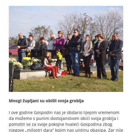
Mnogi župljani su obišli svoja groblja
I ove godine Gospodin nas je obdario lijepim vremenom
da možemo s punim dostojanstvom obići svoja groblja i
pomoliti se za svoje pokojne hvaleći Gospodina zbog
njegove „milostri dara“ kojim nas uistinu obasipa. Zar nije