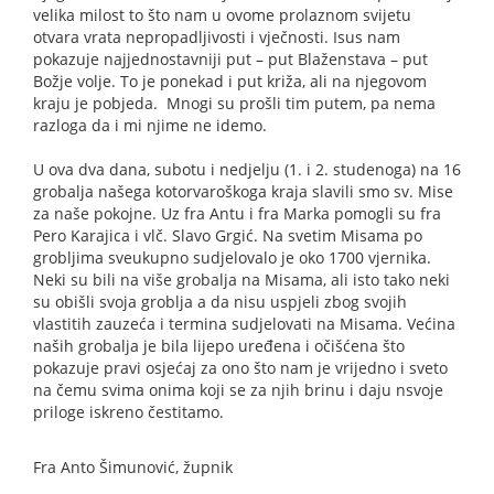
velika milost to što nam u ovome prolaznom svijetu
otvara vrata nepropadljivosti i vječnosti. Isus nam
pokazuje najjednostavniji put – put Blaženstava – put
Božje volje. To je ponekad i put križa, ali na njegovom
kraju je pobjeda.
Mnogi su prošli tim putem, pa nema
razloga da i mi njime ne idemo.
U ova dva dana, subotu i nedjelju (1. i 2. studenoga) na 16
grobalja našega kotorvaroškoga kraja slavili smo sv. Mise
za naše pokojne. Uz fra Antu i fra Marka pomogli su fra
Pero Karajica i vlč. Slavo Grgić. Na svetim Misama po
grobljima sveukupno sudjelovalo je oko 1700 vjernika.
Neki su bili na više grobalja na Misama, ali isto tako neki
su obišli svoja groblja a da nisu uspjeli zbog svojih
vlastitih zauzeća i termina sudjelovati na Misama. Većina
naših grobalja je bila lijepo uređena i očišćena što
pokazuje pravi osjećaj za ono što nam je vrijedno i sveto
na čemu svima onima koji se za njih brinu i daju nsvoje
priloge iskreno čestitamo.
Fra Anto Šimunović, župnik