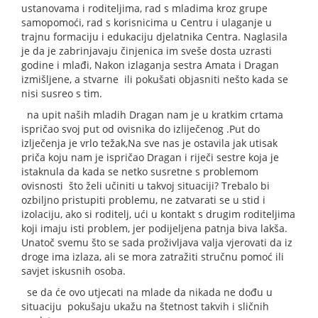
ustanovama i roditeljima, rad s mladima kroz grupe
samopomoći, rad s korisnicima u Centru i ulaganje u
trajnu formaciju i edukaciju djelatnika Centra. Naglasila
je da je
zabrinjavaju
č
injenica
im
sve
š
e
dosta
uzrasti
godine i mlađi,
Nakon izlaganja sestra Amata i Dragan
izmišljene, a stvarne
ili pokušati objasniti nešto kada se
nisi susreo s tim.
na upit naših mladih Dragan nam je u kratkim crtama
ispričao svoj put od ovisnika do izliječenog .Put do
izlječenja je vrlo težak,
Na sve nas je ostavila jak utisak
priča koju nam je ispričao Dragan
i riječi sestre koja je
istaknula da kada se netko susretne s problemom
ovisnosti
što želi učiniti u takvoj situaciji? Trebalo bi
ozbiljno pristupiti problemu, ne zatvarati se u stid i
izolaciju, ako si roditelj, ući u kontakt s drugim roditeljima
koji imaju isti problem, jer podijeljena patnja biva lakša.
Unatoč svemu što se sada proživljava valja vjerovati da iz
droge ima izlaza, ali se mora zatražiti stručnu pomoć ili
savjet iskusnih osoba.
se da će ovo utjecati na mlade da nikada ne dođu u
situaciju
pokušaju
ukažu na štetnost takvih i sličnih