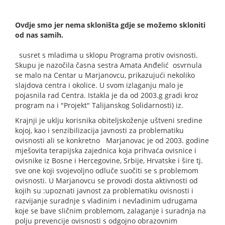
Ovdje smo jer nema skloništa gdje se možemo skloniti
od nas samih.
susret s mladima u sklopu Programa protiv ovisnosti.
Skupu je nazočila časna sestra Amata Anđelić
osvrnula
se malo na Centar u Marjanovcu, prikazujući nekoliko
slajdova centra i okolice. U svom izlaganju malo je
pojasnila rad Centra. Istakla je da od 2003.g
gradi
kroz
program
na
i
"
Projekt
"
Talijanskog
Solidarnosti
)
iz
.
Krajnji
je
uklju
korisnika
obiteljsko
ž
enje
u
š
tveni
sredine
kojoj
, kao i senzibilizacija javnosti za problematiku
ovisnosti ali se konkretno
Marjanovac je od 2003. godine
mješovita terapijska zajednica koja prihvaća ovisnice i
ovisnike iz Bosne i Hercegovine, Srbije, Hrvatske i šire tj.
sve one koji svojevoljno odluče suočiti se s problemom
ovisnosti. U Marjanovcu se provodi dosta aktivnosti od
kojih su :upoznati javnost za problematiku ovisnosti i
razvijanje suradnje s vladinim i nevladinim udrugama
koje se bave sličnim problemom, zalaganje i suradnja na
polju prevencije ovisnosti s odgojno obrazovnim