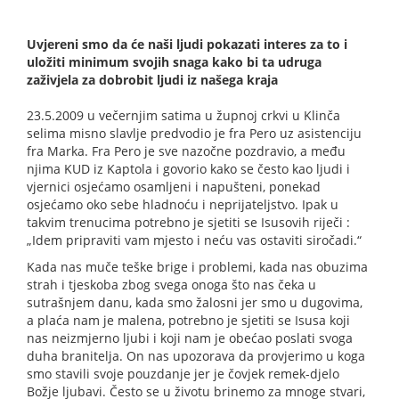
Uvjereni smo da će naši ljudi pokazati interes za to i
uložiti minimum svojih snaga kako bi ta udruga
zaživjela za dobrobit ljudi iz našega kraja
23.5.2009 u večernjim satima u župnoj crkvi u Klinča
selima misno slavlje predvodio je fra Pero uz asistenciju
fra Marka. Fra Pero je sve nazočne pozdravio, a među
njima KUD iz Kaptola i govorio kako se često kao ljudi i
vjernici osjećamo osamljeni i napušteni, ponekad
osjećamo oko sebe hladnoću i neprijateljstvo. Ipak u
takvim trenucima potrebno je sjetiti se Isusovih riječi :
„Idem pripraviti vam mjesto i neću vas ostaviti siročadi.“
Kada nas muče teške brige i problemi, kada nas obuzima
strah i tjeskoba zbog svega onoga što nas čeka u
sutrašnjem danu, kada smo žalosni jer smo u dugovima,
a plaća nam je malena, potrebno je sjetiti se Isusa koji
nas neizmjerno ljubi i koji nam je obećao poslati svoga
duha branitelja. On nas upozorava da provjerimo u koga
smo stavili svoje pouzdanje jer je čovjek remek-djelo
Božje ljubavi. Često se u životu brinemo za mnoge stvari,