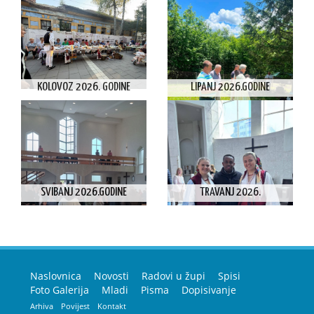
KOLOVOZ 2026. GODINE
LIPANJ 2026.GODINE
SVIBANJ 2026.GODINE
TRAVANJ 2026.
Naslovnica
Novosti
Radovi u župi
Spisi
Foto Galerija
Mladi
Pisma
Dopisivanje
Arhiva
Povijest
Kontakt