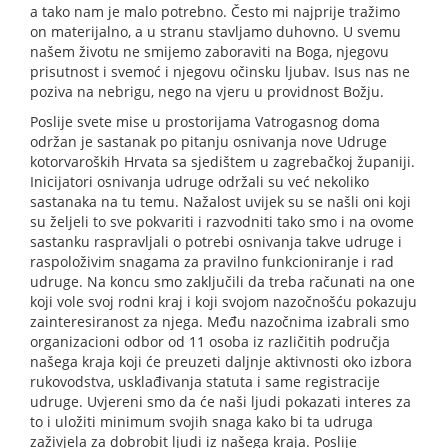
a tako nam je malo potrebno. Često mi najprije tražimo
on materijalno, a u stranu stavljamo duhovno. U svemu
našem životu ne smijemo zaboraviti na Boga, njegovu
prisutnost i svemoć i njegovu očinsku ljubav. Isus nas ne
poziva na nebrigu, nego na vjeru u providnost Božju.
Poslije svete mise u prostorijama Vatrogasnog doma
održan je sastanak po pitanju osnivanja nove Udruge
kotorvaroških Hrvata sa sjedištem u zagrebačkoj županiji.
Inicijatori osnivanja udruge održali su već nekoliko
sastanaka na tu temu. Nažalost uvijek su se našli oni koji
su željeli to sve pokvariti i razvodniti tako smo i na ovome
sastanku raspravljali o potrebi osnivanja takve udruge i
raspoloživim snagama za pravilno funkcioniranje i rad
udruge. Na koncu smo zaključili da treba računati na one
koji vole svoj rodni kraj i koji svojom nazočnošću pokazuju
zainteresiranost za njega. Među nazočnima izabrali smo
organizacioni odbor od 11 osoba iz različitih područja
našega kraja koji će preuzeti daljnje aktivnosti oko izbora
rukovodstva, usklađivanja statuta i same registracije
udruge. Uvjereni smo da će naši ljudi pokazati interes za
to i uložiti minimum svojih snaga kako bi ta udruga
zaživjela za dobrobit ljudi iz našega kraja. Poslije