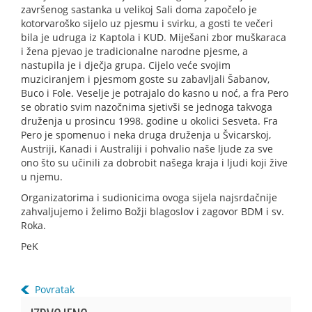
završenog sastanka u velikoj Sali doma započelo je
kotorvaroško sijelo uz pjesmu i svirku, a gosti te večeri
bila je udruga iz Kaptola i KUD. Miješani zbor muškaraca
i žena pjevao je tradicionalne narodne pjesme, a
nastupila je i dječja grupa. Cijelo veće svojim
muziciranjem i pjesmom goste su zabavljali Šabanov,
Buco i Fole. Veselje je potrajalo do kasno u noć, a fra Pero
se obratio svim nazočnima sjetivši se jednoga takvoga
druženja u prosincu 1998. godine u okolici Sesveta. Fra
Pero je spomenuo i neka druga druženja u Švicarskoj,
Austriji, Kanadi i Australiji i pohvalio naše ljude za sve
ono što su učinili za dobrobit našega kraja i ljudi koji žive
u njemu.
Organizatorima i sudionicima ovoga sijela najsrdačnije
zahvaljujemo i želimo Božji blagoslov i zagovor BDM i sv.
Roka.
PeK
Povratak